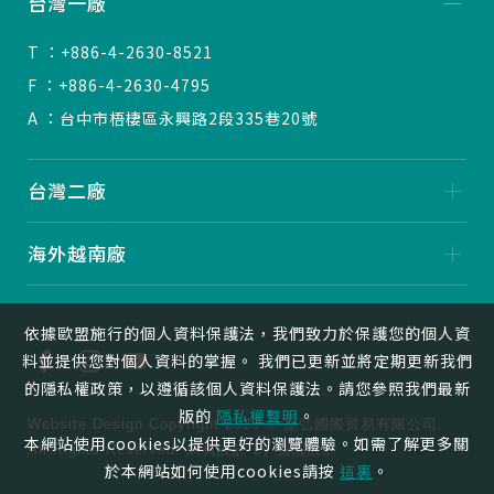
台灣一廠
T ：+886-4-2630-8521
F ：+886-4-2630-4795
A ：台中市梧棲區永興路2段335巷20號
台灣二廠
海外越南廠
依據歐盟施行的個人資料保護法，我們致力於保護您的個人資
料並提供您對個人資料的掌握。 我們已更新並將定期更新我們
的隱私權政策，以遵循該個人資料保護法。請您參照我們最新
版的
隱私權聲明
。
Website Design
Copyright 2026 © 捷弘國際貿易有限公司
本網站使用cookies以提供更好的瀏覽體驗。如需了解更多關
All Rights Reserved.
網頁設計
by
覺醒設計
於本網站如何使用cookies請按
這裏
。