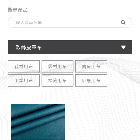
搜尋產品
歐絲皮單布
鞋材用布
袋材用布
醫療用布
工業用布
標籤用布
家居用布