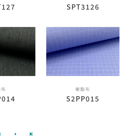
T127
SPT3126
酯布
聚酯布
P014
S2PP015
2