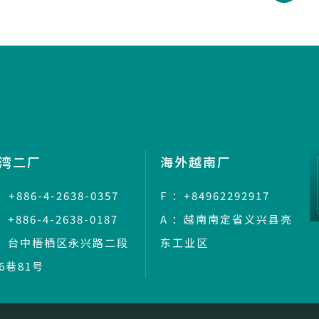
湾二厂
海外越南厂
：+886-4-2638-0357
F ：+84962292917
：+886-4-2638-0187
A ：越南南定省义兴县亮
 ：台中梧栖区永兴路二段
东工业区
36巷81号