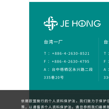
台湾一厂
台
T ：+886-4-2630-8521
T 
F ：+886-4-2630-4795
F 
A ：台中梧栖区永兴路二段
A
335巷20号
3
依据欧盟施行的个人资料保护法，我们致力于保护
Website Design
Copyright 202
策，以遵循该个人资料保护法。请您参照我们最新
Reserved.
網頁設計
by
覺醒設計