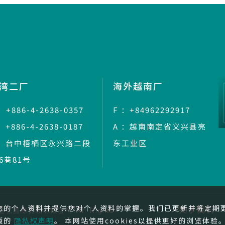
湾二厂
海外越南厂
：+886-4-2638-0357
F ：+84962292917
：+886-4-2638-0187
A ：越南南定省义兴县亮
 ：台中梧栖区永兴路二段
东工业区
36巷81号
您的个人资料并提供您对个人资料的掌握。我们已更新并将定期
关于我们
6 © 捷弘國際貿易有限公司
All Rights
版的
隐私权声明
。 本网站使用cookies以提供更好的浏览体