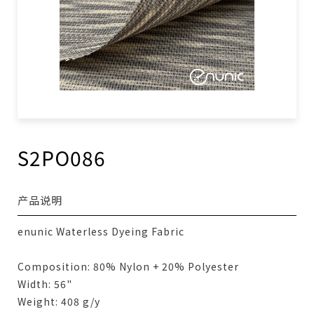
S2PO086
产品说明
enunic Waterless Dyeing Fabric
Composition: 80% Nylon + 20% Polyester
Width: 56"
Weight: 408 g/y