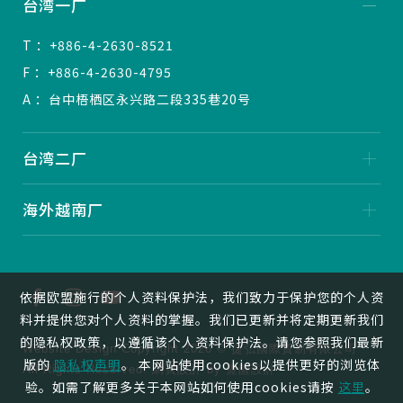
台湾一厂
T ：+886-4-2630-8521
F ：+886-4-2630-4795
A ：台中梧栖区永兴路二段335巷20号
台湾二厂
海外越南厂
依据欧盟施行的个人资料保护法，我们致力于保护您的个人资
料并提供您对个人资料的掌握。我们已更新并将定期更新我们
的隐私权政策，以遵循该个人资料保护法。请您参照我们最新
Website Design
Copyright 2026 © 捷弘國際貿易有限公司
版的
隐私权声明
。 本网站使用cookies以提供更好的浏览体
All Rights Reserved.
網頁設計
by
覺醒設計
验。如需了解更多关于本网站如何使用cookies请按
这里
。